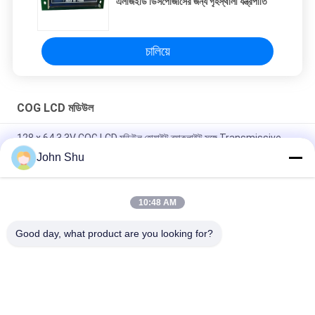
এলজিইডি ডিসপোজার্সের জন্য গৃহস্থালী যন্ত্রপাতি
চালিয়ে
COG LCD মডিউল
128 x 64 3.3V COG LCD মডিউল হোয়াইট ব্যাকলাইট সঙ্গে Transmissive
নেতিবাচক
John Shu
ব্যাক লাইট 3.3 ভি কোং এলসিডি ডিসপ্লে, 128 x 64 রেজ্যুলেশন 6 স্লট কং টাইপ
এলসিডি
10:48 AM
File not found.
Good day, what product are you looking for?
সব
TFT LCD প্রদর্শন মডিউল
COG LCD মডিউল