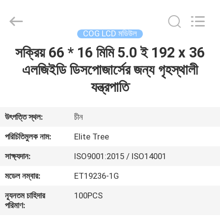
2026
Elite
Tree
Technology.
All
COG LCD মডিউল
Rights
Reserved.
সক্রিয় 66 * 16 মিমি 5.0 ই 192 x 36
বাড়ি
এলজিইডি ডিসপোজার্সের জন্য গৃহস্থালী
পণ্য
যন্ত্রপাতি
ভিডিও
উৎপত্তি স্থল:
চীন
পরিচিতিমুলক নাম:
Elite Tree
আমাদের
সাক্ষ্যদান:
ISO9001:2015 / ISO14001
সম্পর্কে
মডেল নম্বার:
ET19236-1G
কারখানা
ন্যূনতম চাহিদার
100PCS
পরিমাণ:
ভ্রমণ