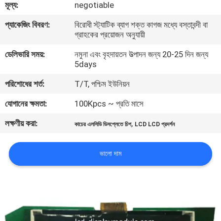
মূল্য:
negotiable
মান
প্যাকেজিং বিবরণ:
বিরোধী স্ট্যাটিক ব্যাগ শক্ত কাগজ মধ্যে বস্তাবন্দী বা
গ্রাহকের প্রয়োজন অনুযায়ী
নিয়ন্ত্রণ
ডেলিভারি সময়:
নমুনা এবং বৃহদায়তন উত্পাদন জন্য 20-25 দিন জন্য
5days
আমাদের
পরিশোধের শর্ত:
T/T, পশ্চিম ইউনিয়ন
সাথে
যোগানের ক্ষমতা:
100Kpcs ~ প্রতি মাসে
যোগাযোগ
লক্ষণীয় করা:
,
করুন
কাচের এলসিডি ডিসপ্লেতে চিপ
LCD LCD প্রদর্শন
ভালো দাম
খবর
উদ্ধৃতির
জন্য