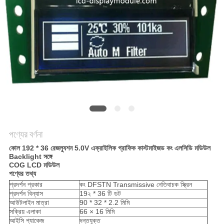
আবেদন
সাইট
ম্যাপ
গোপনীয়তা
নীতি
পণ্যের বর্ণনা
কোল 192 * 36 রেজল্যুশন 5.0V এক্রাইলিক গ্রাফিক কাস্টমাইজড কং এলসিডি মডিউল
Backlight সঙ্গে
COG LCD মডিউল
পণ্যের তথ্য
প্রদর্শন প্রকার
কং DFSTN Transmissive নেতিবাচক স্ক্রিন
প্রদর্শন বিন্যাস
19২ * 36 টি ডট
আউটলাইন মাত্রা
90 * 32 * 2.2 মিমি
সক্রিয় এলাকা
66 × 16 মিমি
আইসি প্যাকেজ
দন্তযুক্ত