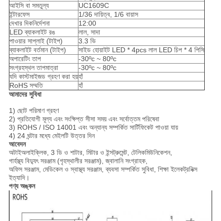
আইসি বা সমতুল্য
UC1609C
ইন্টারফেস
1/36 দায়িত্ব, 1/6 বায়াস
দেখার দিকনির্দেশনা
12:00
LED ব্যাকলাইট রঙ
লাল, সাদা
পাওয়ার সাপ্লাই (টাইপ)
3.3 ভি
ব্যাকলাইট বর্তমান (টাইপ)
সাইড হোয়াইট LED * 4pcs লাল LED চিপ * 4 পিসি
অপারেটিং তাপ
-30ºc ~ 80ºc
সংগ্রহস্থল তাপমাত্রা
-30ºc ~ 80ºc
যদি কাস্টমাইজড গ্রহণ করা হয়
হাঁ
RoHS সম্মতি
হাঁ
আমাদের সুবিধা
1) ছোট পরিমাণ গ্রহণ
2) প্রতিযোগী মূল্য এবং সংক্ষিপ্ত সীসা সময় এবং সর্বোত্তম পরিষেবা
3) ROHS / ISO 14001 এবং অন্যান্য সম্পর্কিত সার্টিফিকেট পাওয়া যায়
4) 24 ঘন্টার মধ্যে মেইলটি উত্তর দিন
আবেদন
অটাইঅলাইক্লিক, 3 ডি ও শাটার, মিটার ও ইন্সট্রুমেন্ট, টেলিকমিউনিকেশন,
গার্হস্থ্য বিদ্যুৎ সরঞ্জাম (গৃহস্থালীর সরঞ্জাম), জ্বালানি সংগ্রাহক,
অফিস সরঞ্জাম, মেডিকেল ও স্বাস্থ্য সরঞ্জাম, ব্যবসা সম্পর্কিত সুবিধা, শিক্ষা ইলেকট্রনিক্স
ইত্যাদি।
পণ্য অঙ্কন