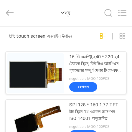
2025
Elite
Tree
পণ্য
Technology.
All
Rights
Reserved.
বাড়ি
tft touch screen অনলাইন উত্পাদন
পণ্য
16 বিট এমপিयू ২40 * 320 ২4
টেরাফট ​​স্ক্রিন, কিউভিএ আইপিএস
ভিডিও
প্যানেলের সম্পূর্ণ দেখার টিএফএফটি
টাচ স্ক্রিন
negotiable MOQ:100PCS
আমাদের
যোগাযোগ
সম্পর্কে
SPI 128 * 160 1.77 TFT
টাচ স্ক্রিন 12 ওডকল ডসেপশন
কারখানা
ISO 14001 অনুমোদিত
ভ্রমণ
negotiable MOQ:100PCS