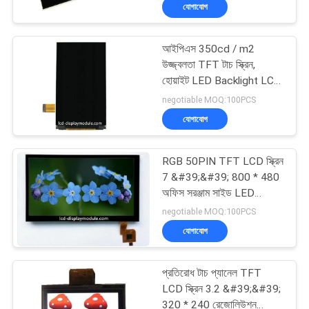
যোগাযোগ
মান
আইপিএস 350cd / m2
নিয়ন্ত্রণ
উজ্জ্বলতা TFT টাচ স্ক্রিন,
হোয়াইট LED Backlight LCD
প্রদর্শন স্ক্রিন
আমাদের
negotiable MOQ:100PCS
যোগাযোগ
সাথে
যোগাযোগ
RGB 50PIN TFT LCD স্ক্রিন
করুন
7 &#39;&#39; 800 * 480
অফিস সরঞ্জাম সাইড LED
Backlight জন্য
negotiable MOQ:100PCS
খবর
যোগাযোগ
উদ্ধৃতির
প্রতিরোধ টাচ প্যানেল TFT
জন্য
LCD স্ক্রিন 3.2 &#39;&#39;
320 * 240 রেজোলিউশন