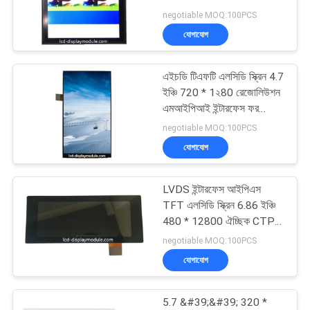
আবেদন
64.80 * 48.60 মিমি
negotiable MOQ:100PCS
যোগাযোগ
সাইট
ম্যাপ
এইচডি টিএফটি এলসিডি স্ক্রিন 4.7
ইঞ্চি 720 * 1২80 রেজোলিউশন
এমআইপিআই ইন্টারফেস ফর
গোপনীয়তা
টেলিকমিউনিকেশন
negotiable MOQ:100PCS
নীতি
যোগাযোগ
LVDS ইন্টারফেস আইপিএস
TFT এলসিডি স্ক্রিন 6.86 ইঞ্চি
480 * 12800 ঐচ্ছিক CTP
সঙ্গে
negotiable MOQ:100PCS
যোগাযোগ
5.7 &#39;&#39; 320 *