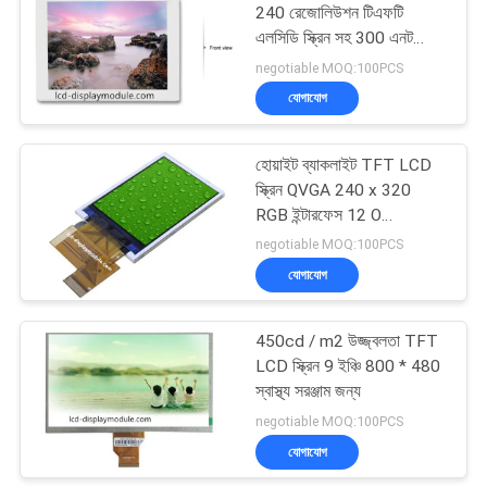
240 রেজোলিউশন টিএফটি
এলসিডি স্ক্রিন সহ 300 এনট
ব্রাইটাইটি ফর ইন্ডাস্ট্রি
negotiable MOQ:100PCS
যোগাযোগ
হোয়াইট ব্যাকলাইট TFT LCD
স্ক্রিন QVGA 240 x 320
RGB ইন্টারফেস 12 O
&#39;ক্লক
negotiable MOQ:100PCS
যোগাযোগ
450cd / m2 উজ্জ্বলতা TFT
LCD স্ক্রিন 9 ইঞ্চি 800 * 480
স্বাস্থ্য সরঞ্জাম জন্য
negotiable MOQ:100PCS
যোগাযোগ