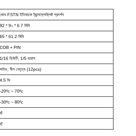
কোব FSTN ইতিবাচক ট্রান্সফ্লেক্লিষ্ট প্রদর্শন
92 * 9২ * 6.7 মিমি
65 * 61.2 মিমি
COB + PIN
1/16 ডিউটি, 1/5 বায়াস
সাইড, নীল নেতৃত্ব (12pcs)
4.5 ভি
-20ºc ~ 70ºc
-30ºc ~ 80ºc
হাঁ
হাঁ