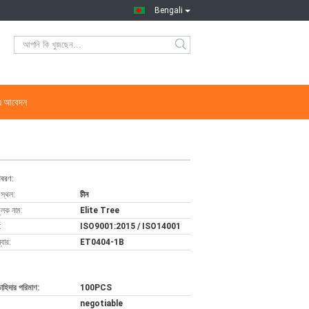
Bengali
্য আবেদন
িবরণ:
 স্থল:
চীন
ুলক নাম:
Elite Tree
:
ISO9001:2015 / ISO14001
বার:
ET0404-1B
চাহিদার পরিমাণ:
100PCS
negotiable