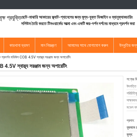
ৃক্ষ প্রযুক্তি
ছোট-মাঝারি আকারের ফ্ল্যাট-প্যানেলের জন্য মূল্য-যুক্ত ডিজাইন ও ম্যানুফ্যাকচারিং
সলিউম তৈরি করতে টিমওয়ার্কের আত্মা এবং একটি জয়-দর্শন দর্শনের মাধ্যমে প্রদর্শন করা
কারখানা ভ্রমণ
মান নিয়ন্ত্রণ
আমাদের সাথে যোগাযোগ করুন
উদ্ধৃতির জন
দর্শন মডিউল COB 4.5V স্বাস্থ্য সরঞ্জাম জন্য অপারেটিং
V স্বাস্থ্য সরঞ্জাম জন্য অপারেটিং
পণ্যের ব
উৎপত্তি
পরিচিতিম
সাক্ষ্যদান
মডেল নম্
প্রদান:
ন্যূনতম 
মূল্য: