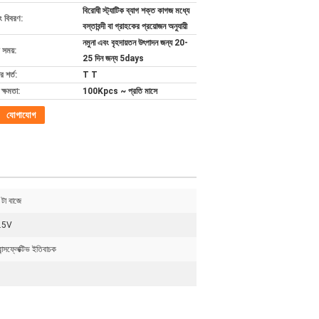
বিরোধী স্ট্যাটিক ব্যাগ শক্ত কাগজ মধ্যে
ং বিবরণ:
বস্তাবন্দী বা গ্রাহকের প্রয়োজন অনুযায়ী
নমুনা এবং বৃহদায়তন উৎপাদন জন্য 20-
 সময়:
25 দিন জন্য 5days
 শর্ত:
T T
ক্ষমতা:
100Kpcs ~ প্রতি মাসে
যোগাযোগ
 টা বাজে
.5V
রান্সফ্লেক্টিভ ইতিবাচক