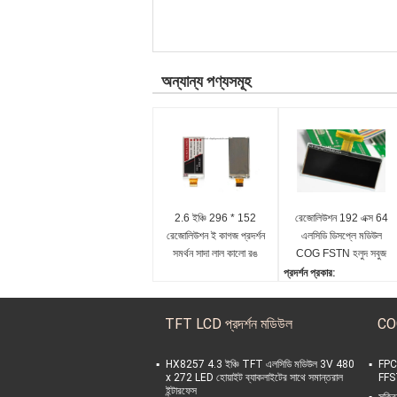
অন্যান্য পণ্যসমূহ
2.6 ইঞ্চি 296 * 152
রেজোলিউশন 192 এক্স 64
রেজোলিউশন ই কাগজ প্রদর্শন
এলসিডি ডিসপ্লে মডিউল
সমর্থন সাদা লাল কালো রঙ
COG FSTN হলুদ সবুজ
পরিবারের
প্রদর্শন প্রকার:
COG FSTN LCD প্রদর্শন ম
ডিউল স্ক্রিন
TFT LCD প্রদর্শন মডিউল
CO
ড্রাইভিং পদ্ধতি:
1/64 ডিউটি, 1/9 বায়াস
ড্রাইভার আইসি:
HX8257 4.3 ইঞ্চি TFT এলসিডি মডিউল 3V 480
FPC
x 272 LED হোয়াইট ব্যাকলাইটের সাথে সমান্তরাল
FFST
UC1609C
ইন্টারফেস