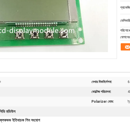
প্যাকেজি
ডেলিভারি
পরিশোধের
যোগানের 
ক
দেখার দিকনির্দেশনা:
6
ভোল্টেজ পরিচালনা:
4
Polarizer মোড:
ট্
লসিডি মডিউল
্লেকভভ ইতিবাচক পিন সংযোগ