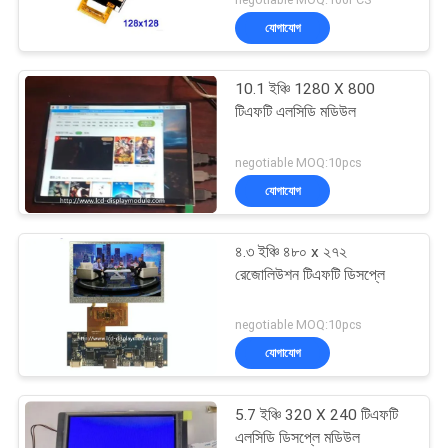
যোগাযোগ
10.1 ইঞ্চি 1280 X 800
টিএফটি এলসিডি মডিউল
negotiable MOQ:10pcs
যোগাযোগ
৪.৩ ইঞ্চি ৪৮০ x ২৭২
রেজোলিউশন টিএফটি ডিসপ্লে
negotiable MOQ:10pcs
যোগাযোগ
5.7 ইঞ্চি 320 X 240 টিএফটি
এলসিডি ডিসপ্লে মডিউল