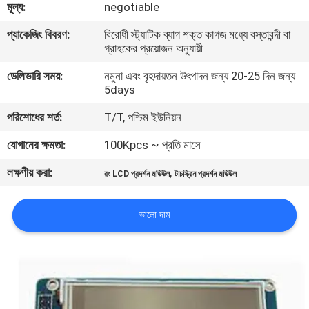
মূল্য:
negotiable
মান
প্যাকেজিং বিবরণ:
বিরোধী স্ট্যাটিক ব্যাগ শক্ত কাগজ মধ্যে বস্তাবন্দী বা
গ্রাহকের প্রয়োজন অনুযায়ী
নিয়ন্ত্রণ
ডেলিভারি সময়:
নমুনা এবং বৃহদায়তন উৎপাদন জন্য 20-25 দিন জন্য
5days
আমাদের
পরিশোধের শর্ত:
T/T, পশ্চিম ইউনিয়ন
সাথে
যোগানের ক্ষমতা:
100Kpcs ~ প্রতি মাসে
যোগাযোগ
লক্ষণীয় করা:
,
করুন
রং LCD প্রদর্শন মডিউল
টাচস্ক্রিন প্রদর্শন মডিউল
ভালো দাম
খবর
উদ্ধৃতির
জন্য