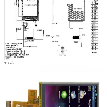
পণ্য ফটো