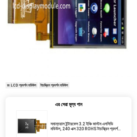
রং LCD প্রদর্শন মডিউল
টাচস্ক্রিন প্রদর্শন মডিউল
এর সেরা মূল্য পান
সমান্তরাল ইন্টারফেস 3.2 ইঞ্চি কাস্টম এলসিডি
মডিউল, 240 এক্স 320 ROHS টাচস্ক্রিন প্রদর্শন
মডিউল