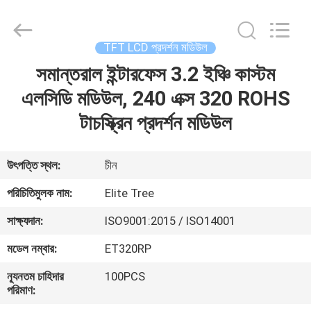
2026
Elite
Tree
Technology.
All
TFT LCD প্রদর্শন মডিউল
Rights
Reserved.
সমান্তরাল ইন্টারফেস 3.2 ইঞ্চি কাস্টম
বাড়ি
এলসিডি মডিউল, 240 এক্স 320 ROHS
পণ্য
টাচস্ক্রিন প্রদর্শন মডিউল
ভিডিও
উৎপত্তি স্থল:
চীন
পরিচিতিমুলক নাম:
Elite Tree
আমাদের
সাক্ষ্যদান:
ISO9001:2015 / ISO14001
সম্পর্কে
মডেল নম্বার:
ET320RP
কারখানা
ন্যূনতম চাহিদার
100PCS
পরিমাণ:
ভ্রমণ