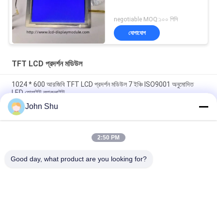
negotiable MOQ:১০০ পিসি
যোগাযোগ
TFT LCD প্রদর্শন মডিউল
1024 * 600 আরজিবি TFT LCD প্রদর্শন মডিউল 7 ইঞ্চি ISO9001 অনুমোদিত
LED হোয়াইট ব্যাকলাইট
John Shu
480 * 854 আইপিএস এমআইপিআই 5.0 ইঞ্চি টিএফটি এলসিডি মডিউল, ক্যাপিটাল টাচ
স্ক্রিন কাস্টম এলসিডি মডিউল
2:50 PM
LED হোয়াইট SPI MCU টাচস্ক্রিন প্রদর্শন মডিউল, 240 এক্স 400 3.0 ছোট LCD
মডিউল
Good day, what product are you looking for?
সব
TFT LCD প্রদর্শন মডিউল
COG LCD মডিউল