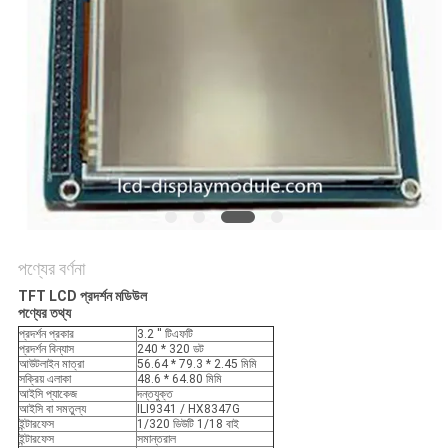
আবেদন
সাইট
ম্যাপ
গোপনীয়তা
নীতি
পণ্যের বর্ণনা
TFT LCD প্রদর্শন মডিউল
পণ্যের তথ্য
প্রদর্শন প্রকার
3.2 '' টিএফটি
প্রদর্শন বিন্যাস
240 * 320 ডট
আউটলাইন মাত্রা
56.64 * 79.3 * 2.45 মিমি
সক্রিয় এলাকা
48.6 * 64.80 মিমি
আইসি প্যাকেজ
দন্তযুক্ত
আইসি বা সমতুল্য
ILI9341 / HX8347G
ইন্টারফেস
1/320 ডিউটি ​​1/18 বাই
ইন্টারফেস
সমান্তরাল