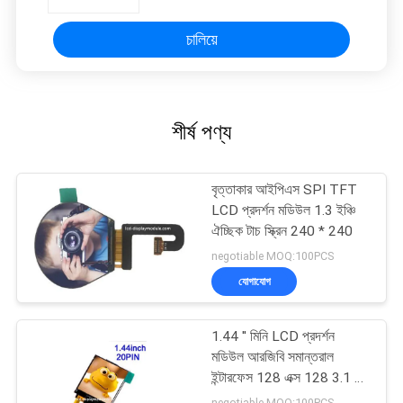
চালিয়ে
শীর্ষ পণ্য
বৃত্তাকার আইপিএস SPI TFT
LCD প্রদর্শন মডিউল 1.3 ইঞ্চি
ঐচ্ছিক টাচ স্ক্রিন 240 * 240
negotiable MOQ:100PCS
যোগাযোগ
1.44 '' মিনি LCD প্রদর্শন
মডিউল আরজিবি সমান্তরাল
ইন্টারফেস 128 এক্স 128 3.1 ভি
অপারেটিং
negotiable MOQ:100PCS