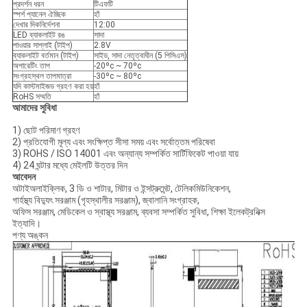
প্রদর্শন ধরন
টিএফটি
স্পর্শ প্যানেল ঐচ্ছিক
হাঁ
দেখার দিকনির্দেশনা
12:00
LED ব্যাকলাইট রঙ
সাদা
পাওয়ার সাপ্লাই (টাইপ)
2.8V
ব্যাকলাইট বর্তমান (টাইপ)
সাইড, সাদা নেতৃত্বাধীন (5 পিসিএস)
অপারেটিং তাপ
-20ºc ~ 70ºc
সংগ্রহস্থল তাপমাত্রা
-30ºc ~ 80ºc
যদি কাস্টমাইজড গ্রহণ করা হয়
হাঁ
RoHS সম্মতি
হাঁ
আমাদের সুবিধা
1) ছোট পরিমাণ গ্রহণ
2) প্রতিযোগী মূল্য এবং সংক্ষিপ্ত সীসা সময় এবং সর্বোত্তম পরিষেবা
3) ROHS / ISO 14001 এবং অন্যান্য সম্পর্কিত সার্টিফিকেট পাওয়া যায়
4) 24 ঘন্টার মধ্যে মেইলটি উত্তর দিন
আবেদন
অটাইঅলাইক্লিক, 3 ডি ও শাটার, মিটার ও ইন্সট্রুমেন্ট, টেলিকমিউনিকেশন,
গার্হস্থ্য বিদ্যুৎ সরঞ্জাম (গৃহস্থালীর সরঞ্জাম), জ্বালানি সংগ্রাহক,
অফিস সরঞ্জাম, মেডিকেল ও স্বাস্থ্য সরঞ্জাম, ব্যবসা সম্পর্কিত সুবিধা, শিক্ষা ইলেকট্রনিক্স
ইত্যাদি।
পণ্য অঙ্কন