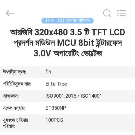
2026
Elite
Tree
Technology.
All
TFT LCD প্রদর্শন মডিউল
Rights
Reserved.
আরজিবি 320x480 3.5 টি TFT LCD
বাড়ি
প্রদর্শন মডিউল MCU 8bit ইন্টারফেস
পণ্য
3.0V অপারেটিং ভোল্টেজ
ভিডিও
উৎপত্তি স্থল:
চীন
পরিচিতিমুলক নাম:
Elite Tree
আমাদের
সাক্ষ্যদান:
ISO9001:2015 / ISO14001
সম্পর্কে
মডেল নম্বার:
ET350NP
কারখানা
ন্যূনতম চাহিদার
100PCS
পরিমাণ:
ভ্রমণ