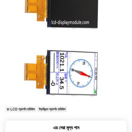
রং LCD প্রদর্শন মডিউল
টাচস্ক্রিন প্রদর্শন মডিউল
এর সেরা মূল্য পান