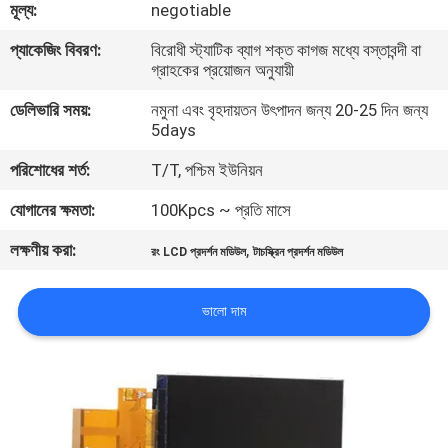
মূল্য:
negotiable
মান
প্যাকেজিং বিবরণ:
বিরোধী স্ট্যাটিক ব্যাগ শক্ত কাগজ মধ্যে বস্তাবন্দী বা
গ্রাহকের প্রয়োজন অনুযায়ী
নিয়ন্ত্রণ
ডেলিভারি সময়:
নমুনা এবং বৃহদায়তন উৎপাদন জন্য 20-25 দিন জন্য
5days
আমাদের
পরিশোধের শর্ত:
T/T, পশ্চিম ইউনিয়ন
সাথে
যোগানের ক্ষমতা:
100Kpcs ~ প্রতি মাসে
যোগাযোগ
লক্ষণীয় করা:
,
করুন
রং LCD প্রদর্শন মডিউল
টাচস্ক্রিন প্রদর্শন মডিউল
ভালো দাম
খবর
উদ্ধৃতির
জন্য