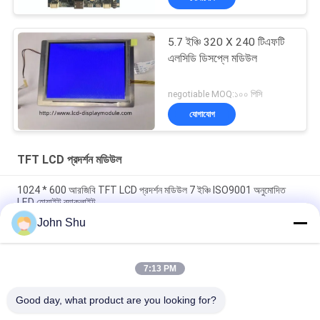
5.7 ইঞ্চি 320 X 240 টিএফটি
এলসিডি ডিসপ্লে মডিউল
negotiable MOQ:১০০ পিসি
যোগাযোগ
TFT LCD প্রদর্শন মডিউল
1024 * 600 আরজিবি TFT LCD প্রদর্শন মডিউল 7 ইঞ্চি ISO9001 অনুমোদিত
LED হোয়াইট ব্যাকলাইট
John Shu
480 * 854 আইপিএস এমআইপিআই 5.0 ইঞ্চি টিএফটি এলসিডি মডিউল, ক্যাপিটাল টাচ
স্ক্রিন কাস্টম এলসিডি মডিউল
7:13 PM
LED হোয়াইট SPI MCU টাচস্ক্রিন প্রদর্শন মডিউল, 240 এক্স 400 3.0 ছোট LCD
মডিউল
Good day, what product are you looking for?