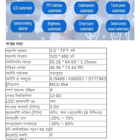
পণ্যের তথ্য
প্রদর্শন প্রকার
3.5 '' TFT পর্দা
প্রদর্শন বিন্যাস
320 * 480 ডট
আউটলাইন মাত্রা
55.26 * 84.69 * 2.25mm
সক্রিয় এলাকা
48.96 * 73.44 মিমি
আইসি প্যাকেজ
দন্তযুক্ত
আইসি বা সমতুল্য
ILI9488 / HX8357 / ST7796S
ইন্টারফেস
MCU 8bit
স্পর্শ প্যানেল ঐচ্ছিক
হাঁ
দেখার দিকনির্দেশনা
12:00
LED ব্যাকলাইট রঙ
সাদা
পাওয়ার সাপ্লাই (টাইপ)
3.0V
ব্যাকলাইট বর্তমান (টাইপ)
সাইড, সাদা নেতৃত্বাধীন (6 পিসিএস)
অপারেটিং তাপ
-20ºc ~ 70ºc
সংগ্রহস্থল তাপমাত্রা
-30ºc ~ 80ºc
যদি কাস্টমাইজড গ্রহণ করা হয়
হাঁ
RoHS সম্মতি
হাঁ