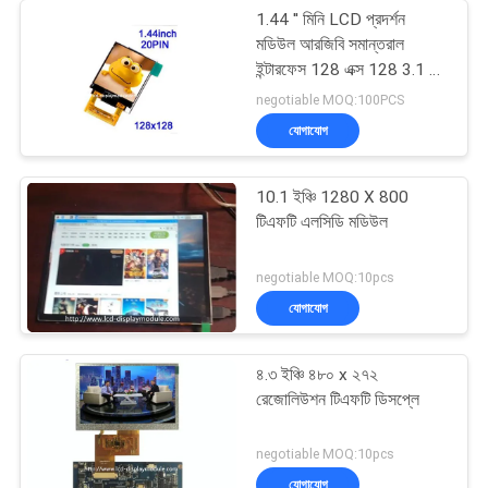
1.44 '' মিনি LCD প্রদর্শন
মডিউল আরজিবি সমান্তরাল
ইন্টারফেস 128 এক্স 128 3.1 ভি
অপারেটিং
negotiable MOQ:100PCS
যোগাযোগ
10.1 ইঞ্চি 1280 X 800
টিএফটি এলসিডি মডিউল
negotiable MOQ:10pcs
যোগাযোগ
৪.৩ ইঞ্চি ৪৮০ x ২৭২
রেজোলিউশন টিএফটি ডিসপ্লে
negotiable MOQ:10pcs
যোগাযোগ