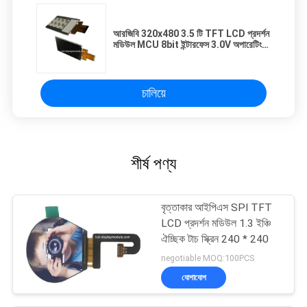
আরজিবি 320x480 3.5 টি TFT LCD প্রদর্শন
মডিউল MCU 8bit ইন্টারফেস 3.0V অপারেটিং
ভোল্টেজ
চালিয়ে
শীর্ষ পণ্য
বৃত্তাকার আইপিএস SPI TFT
LCD প্রদর্শন মডিউল 1.3 ইঞ্চি
ঐচ্ছিক টাচ স্ক্রিন 240 * 240
negotiable MOQ:100PCS
যোগাযোগ