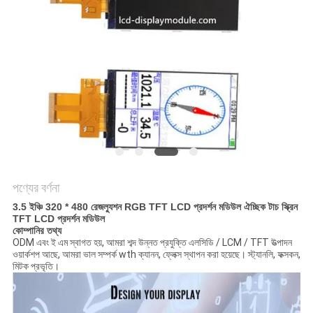
আবেদন
সাইট
ম্যাপ
গোপনীয়তা
নীতি
পণ্যের বর্ণনা
3.5 ইঞ্চি 320 * 480 রেজল্যুশন RGB TFT LCD প্রদর্শন মডিউল ঐচ্ছিক টাচ স্ক্রিন
TFT LCD প্রদর্শন মডিউল
কোম্পানির তথ্য
ODM এবং ই এম স্বাগত হয়, আমরা শব্দ উন্নত প্রযুক্তি এলসিডি / LCM / TFT উত্পাদন
ওয়ার্কশপ আছে, আমরা ভাল সম্পর্ক wth ক্যানন, ফ্লেক্স স্থাপন করা হয়েছে। স্ট্যানলি, ফক্সকন,
মিটক প্রভৃতি।