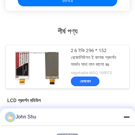
চালিয়ে
শীর্ষ পণ্য
2.6 ইঞ্চি 296 * 152
রেজোলিউশন ই কাগজ প্রদর্শন
সমর্থন সাদা লাল কালো রঙ
negotiable MOQ:100PCS
যোগাযোগ
LCD প্রদর্শন মডিউল
রেজোলিউশন 192 এক্স 64 এলসিডি ডিসপ্লে মডিউল COG FSTN হলুদ সবুজ পরিবারের
John Shu
6 ও 'ক্লক কং LCD মডিউল, 160 এক্স 96 আইএসও 14001 হোয়াইট LED FSTN
এলসিডি মডিউল