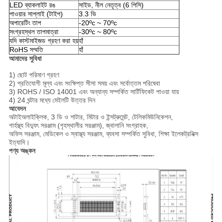
LED ব্যাকলাইট রঙ
সাইড, নীল নেতৃত্ব (6 পিসি)
পাওয়ার সাপ্লাই (টাইপ)
3.3 ভি
অপারেটিং তাপ
-20ºc ~ 70ºc
সংগ্রহস্থল তাপমাত্রা
-30ºc ~ 80ºc
যদি কাস্টমাইজড গ্রহণ করা হয়
হাঁ
RoHS সম্মতি
হাঁ
আমাদের সুবিধা
1) ছোট পরিমাণ গ্রহণ
2) প্রতিযোগী মূল্য এবং সংক্ষিপ্ত সীসা সময় এবং সর্বোত্তম পরিষেবা
3) ROHS / ISO 14001 এবং অন্যান্য সম্পর্কিত সার্টিফিকেট পাওয়া যায়
4) 24 ঘন্টার মধ্যে মেইলটি উত্তর দিন
আবেদন
অটাইঅলাইক্লিক, 3 ডি ও শাটার, মিটার ও ইন্সট্রুমেন্ট, টেলিকমিউনিকেশন,
গার্হস্থ্য বিদ্যুৎ সরঞ্জাম (গৃহস্থালীর সরঞ্জাম), জ্বালানি সংগ্রাহক,
অফিস সরঞ্জাম, মেডিকেল ও স্বাস্থ্য সরঞ্জাম, ব্যবসা সম্পর্কিত সুবিধা, শিক্ষা ইলেকট্রনিক্স
ইত্যাদি।
পণ্য অঙ্কন