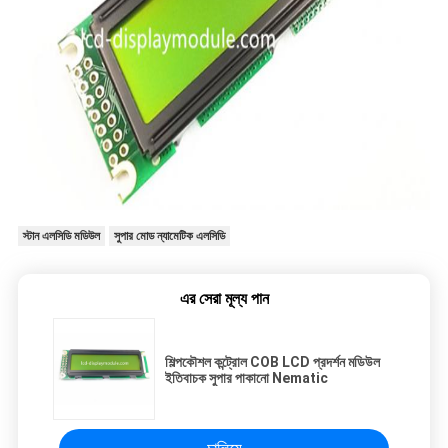
স্টান এলসিডি মডিউল
সুপার মোড ন্যামেটিক এলসিডি
এর সেরা মূল্য পান
শিল্পকৌশল কন্ট্রোল COB LCD প্রদর্শন মডিউল
ইতিবাচক সুপার পাকানো Nematic