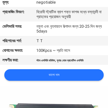
মূল্য:
negotiable
মান
প্যাকেজিং বিবরণ:
বিরোধী স্ট্যাটিক ব্যাগ শক্ত কাগজ মধ্যে বস্তাবন্দী বা
গ্রাহকের প্রয়োজন অনুযায়ী
নিয়ন্ত্রণ
ডেলিভারি সময়:
নমুনা এবং বৃহদায়তন উত্পাদন জন্য 20-25 দিন জন্য
5days
আমাদের
পরিশোধের শর্ত:
T T
সাথে
যোগানের ক্ষমতা:
100Kpcs ~ প্রতি মাসে
যোগাযোগ
লক্ষণীয় করা:
,
করুন
স্টান এলসিডি মডিউল
সুপার মোড ন্যামেটিক এলসিডি
ভালো দাম
খবর
উদ্ধৃতির
জন্য