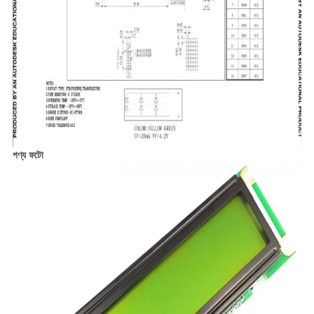
পণ্য ফটো