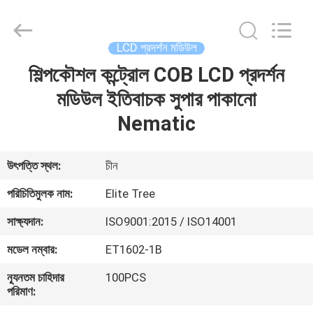
2026
Elite
Tree
Technology.
All
LCD প্রদর্শন মডিউল
Rights
Reserved.
শিল্পকৌশল কন্ট্রোল COB LCD প্রদর্শন
বাড়ি
মডিউল ইতিবাচক সুপার পাকানো
পণ্য
Nematic
ভিডিও
উৎপত্তি স্থল:
চীন
পরিচিতিমুলক নাম:
Elite Tree
আমাদের
সাক্ষ্যদান:
ISO9001:2015 / ISO14001
সম্পর্কে
মডেল নম্বার:
ET1602-1B
কারখানা
ন্যূনতম চাহিদার
100PCS
পরিমাণ:
ভ্রমণ