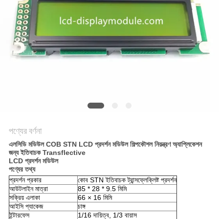
আবেদন
সাইট
ম্যাপ
গোপনীয়তা
নীতি
পণ্যের বর্ণনা
এলসিডি মডিউল COB STN LCD প্রদর্শন মডিউল শিল্পকৌশল নিয়ন্ত্রণ অ্যাপ্লিকেশন
জন্য ইতিবাচক Transflective
LCD প্রদর্শন মডিউল
পণ্যের তথ্য
প্রদর্শন প্রকার
কোব STN ইতিবাচক ট্রান্সফ্লেক্লিষ্ট প্রদর্শন
আউটলাইন মাত্রা
85 * 28 * 9.5 মিমি
সক্রিয় এলাকা
66 × 16 মিমি
আইসি প্যাকেজ
চাঙ্গ
ইন্টারফেস
1/16 দায়িত্ব, 1/3 বায়াস