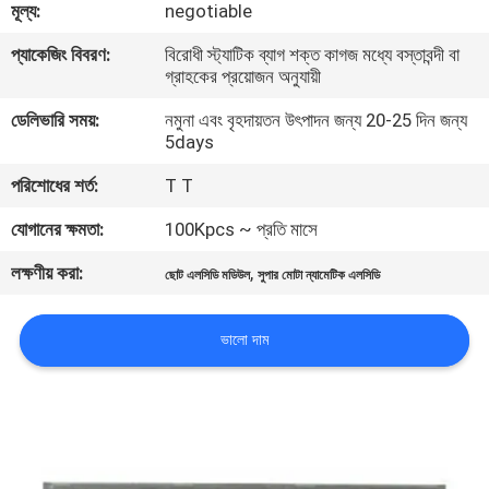
মূল্য:
negotiable
মান
প্যাকেজিং বিবরণ:
বিরোধী স্ট্যাটিক ব্যাগ শক্ত কাগজ মধ্যে বস্তাবন্দী বা
গ্রাহকের প্রয়োজন অনুযায়ী
নিয়ন্ত্রণ
ডেলিভারি সময়:
নমুনা এবং বৃহদায়তন উৎপাদন জন্য 20-25 দিন জন্য
5days
আমাদের
পরিশোধের শর্ত:
T T
সাথে
যোগানের ক্ষমতা:
100Kpcs ~ প্রতি মাসে
যোগাযোগ
লক্ষণীয় করা:
,
করুন
ছোট এলসিডি মডিউল
সুপার মোটা ন্যামেটিক এলসিডি
ভালো দাম
খবর
উদ্ধৃতির
জন্য