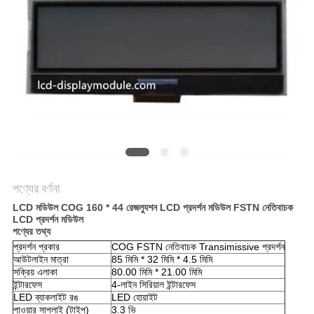
আবেদন
সাইট
ম্যাপ
গোপনীয়তা
নীতি
পণ্যের বর্ণনা
LCD মডিউল COG 160 * 44 রেজল্যুশন LCD প্রদর্শন মডিউল FSTN নেতিবাচক
LCD প্রদর্শন মডিউল
পণ্যের তথ্য
প্রদর্শন প্রকার
COG FSTN নেতিবাচক Transimissive প্রদর্শন
আউটলাইন মাত্রা
85 মিমি * 32 মিমি * 4.5 মিমি
সক্রিয় এলাকা
80.00 মিমি * 21.00 মিমি
ইন্টারফেস
4-লাইন সিরিয়াল ইন্টারফেস
LED ব্যাকলাইট রঙ
LED হোয়াইট
পাওয়ার সাপ্লাই (টাইপ)
3.3 ভি