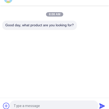
6 ও 'ক্লক কং LCD মডিউল, 160 এক্স 96 আইএসও 14001 হোয়াইট LED FSTN
এলসিডি মডিউল
8:08 AM
COG 128 x 28 LCD প্রদর্শন মডিউল ST7541 ড্রাইভার আইসি
Good day, what product are you looking for?
সব
TFT LCD প্রদর্শন মডিউল
COG LCD মডিউল
ডট ম্যাট্রিক্স LCD প্রদর্শন 
গ্রাফিক এলসিডি মডিউল
মডিউল
LCD প্রদর্শন মডিউল
TFT LCD স্ক্রিন
LCD প্রদর্শন স্ক্রিন
TFT এলসিডি মনিটর
উদ্ধৃতির জন্য আবেদন