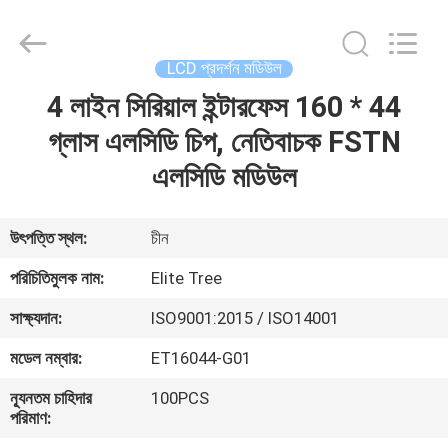
2026
Elite
Tree
Technology.
All
LCD প্রদর্শন মডিউল
Rights
Reserved.
4 লাইন সিরিয়াল ইন্টারফেস 160 * 44
বাড়ি
গ্লাস এলসিডি চিপ, নেতিবাচক FSTN
পণ্য
এলসিডি মডিউল
ভিডিও
উৎপত্তি স্থল:
চীন
পরিচিতিমুলক নাম:
Elite Tree
আমাদের
সাক্ষ্যদান:
ISO9001:2015 / ISO14001
সম্পর্কে
মডেল নম্বার:
ET16044-G01
কারখানা
ন্যূনতম চাহিদার
100PCS
পরিমাণ:
ভ্রমণ