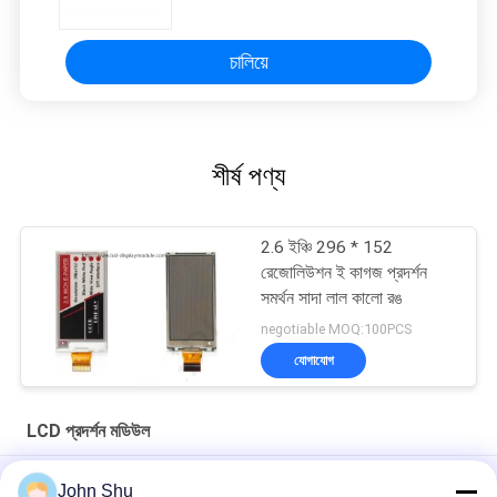
চালিয়ে
শীর্ষ পণ্য
2.6 ইঞ্চি 296 * 152
রেজোলিউশন ই কাগজ প্রদর্শন
সমর্থন সাদা লাল কালো রঙ
negotiable MOQ:100PCS
যোগাযোগ
LCD প্রদর্শন মডিউল
রেজোলিউশন 192 এক্স 64 এলসিডি ডিসপ্লে মডিউল COG FSTN হলুদ সবুজ পরিবারের
John Shu