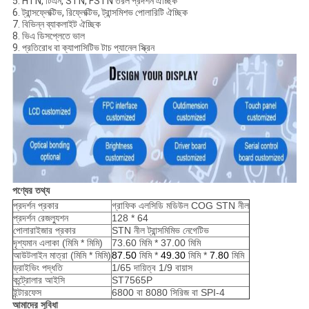
5. HTN, টিএন, STN, FSTN তরল প্রদর্শন ঐচ্ছিক
6. ট্রান্সফ্লেক্টিভ, রিফ্লেক্টিভ, ট্রান্সমিশভ পোলারিটি ঐচ্ছিক
7. বিভিন্ন ব্যাকলাইট ঐচ্ছিক
8. ভিএ ডিসপ্লেতে ভাল
9. প্রতিরোধ বা ক্যাপাসিটিভ টাচ প্যানেল স্ক্রিন
পণ্যের তথ্য
প্রদর্শন প্রকার
গ্রাফিক এলসিডি মডিউল COG STN নীল
প্রদর্শন রেজল্যুশন
128 * 64
পোলারাইজার প্রকার
STN নীল ট্রান্সমিমিভ নেগেটিভ
দৃশ্যমান এলাকা (মিমি * মিমি)
73.60 মিমি * 37.00 মিমি
আউটলাইন মাত্রা (মিমি * মিমি)
87.50
মিমি *
49.30
মিমি *
7.80
মিমি
ড্রাইভিং পদ্ধতি
1/65 দায়িত্ব 1/9 বায়াস
কন্ট্রোলার আইসি
ST7565P
ইন্টারফেস
6800 বা 8080 সিরিজ বা SPI-4
আমাদের সুবিধা