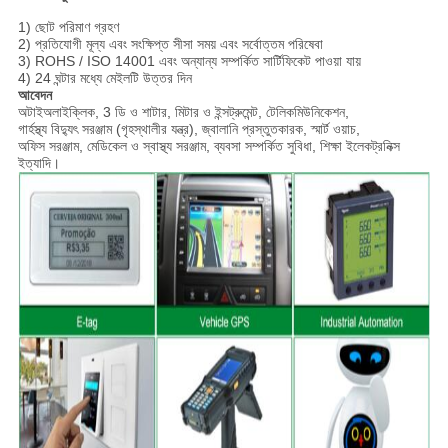
1) ছোট পরিমাণ গ্রহণ
2) প্রতিযোগী মূল্য এবং সংক্ষিপ্ত সীসা সময় এবং সর্বোত্তম পরিষেবা
3) ROHS / ISO 14001 এবং অন্যান্য সম্পর্কিত সার্টিফিকেট পাওয়া যায়
4) 24 ঘন্টার মধ্যে মেইলটি উত্তর দিন
আবেদন
অটাইঅলাইক্লিক, 3 ডি ও শাটার, মিটার ও ইন্সট্রুমেন্ট, টেলিকমিউনিকেশন,
গার্হস্থ্য বিদ্যুৎ সরঞ্জাম (গৃহস্থালীর যন্ত্র), জ্বালানি প্রস্তুতকারক, স্মার্ট ওয়াচ,
অফিস সরঞ্জাম, মেডিকেল ও স্বাস্থ্য সরঞ্জাম, ব্যবসা সম্পর্কিত সুবিধা, শিক্ষা ইলেকট্রনিক্স
ইত্যাদি।