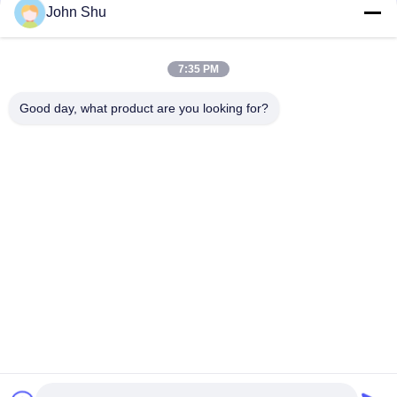
ট্রান্সফ্লেইটিভ
John Shu
5V STN হলুদ সবুজ 192 এক্স 32 গ্রাফিক LCD প্রদর্শন, গ্রাফিক LCD প্রদর্শন মডিউল
7:35 PM
চশমা STN নীল গ্রাফিক এলসিডি মডিউল 122 x 32 মেডিকেল জন্য হোয়াইট
Backlight সঙ্গে
Good day, what product are you looking for?
সব
TFT LCD প্রদর্শন মডিউল
COG LCD মডিউল
ডট ম্যাট্রিক্স LCD প্রদর্শন 
গ্রাফিক এলসিডি মডিউল
মডিউল
LCD প্রদর্শন মডিউল
TFT LCD স্ক্রিন
LCD প্রদর্শন স্ক্রিন
TFT এলসিডি মনিটর