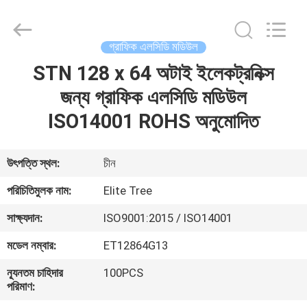
2026
Elite
Tree
Technology.
All
গ্রাফিক এলসিডি মডিউল
Rights
Reserved.
STN 128 x 64 অটাই ইলেকট্রনিক্স
বাড়ি
জন্য গ্রাফিক এলসিডি মডিউল
পণ্য
ISO14001 ROHS অনুমোদিত
ভিডিও
উৎপত্তি স্থল:
চীন
পরিচিতিমুলক নাম:
Elite Tree
আমাদের
সাক্ষ্যদান:
ISO9001:2015 / ISO14001
সম্পর্কে
মডেল নম্বার:
ET12864G13
কারখানা
ন্যূনতম চাহিদার
100PCS
পরিমাণ:
ভ্রমণ