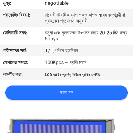
মূল্য:
negotiable
মান
প্যাকেজিং বিবরণ:
বিরোধী স্ট্যাটিক ব্যাগ শক্ত কাগজ মধ্যে বস্তাবন্দী বা
গ্রাহকের প্রয়োজন অনুযায়ী
নিয়ন্ত্রণ
ডেলিভারি সময়:
নমুনা এবং বৃহদায়তন উৎপাদন জন্য 20-25 দিন জন্য
5days
আমাদের
পরিশোধের শর্ত:
T/T, পশ্চিম ইউনিয়ন
সাথে
যোগানের ক্ষমতা:
100Kpcs ~ প্রতি মাসে
যোগাযোগ
লক্ষণীয় করা:
,
করুন
LCD গ্রাফিক প্রদর্শন
সিরিয়াল গ্রাফিক এলসিডি
ভালো দাম
খবর
উদ্ধৃতির
জন্য