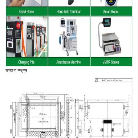
রূপরেখা অঙ্কন