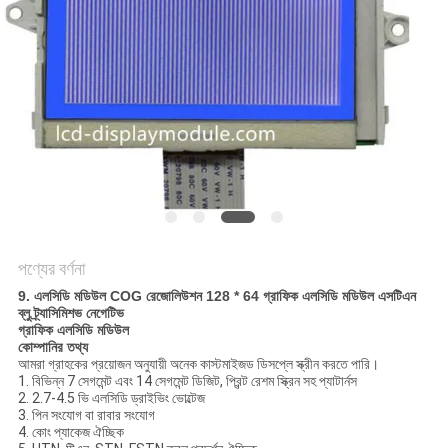
আবেদন
সাইট
ম্যাপ
গোপনীয়তা
নীতি
পণ্যের বর্ণনা
9. এলসিডি মডিউল COG রেজোলিউশন 128 * 64 গ্রাফিক এলসিডি মডিউল এসটিএন
ব্লু ট্র্যাসিমিশভ নেগেটিভ
গ্রাফিক এলসিডি মডিউল
কোম্পানির তথ্য
আমরা গ্রাহকের প্রয়োজন অনুযায়ী অনেক কাস্টমাইজড ডিসপ্লে স্ক্রীন করতে পারি।
1. বিভিন্ন 7 সেগমেন্ট এবং 14 সেগমেন্ট ডিজিট, প্রিন্ট রেশম স্ক্রিন সহ প্যাটার্নস
2. 2.7-4.5 ভি এলসিডি ড্রাইভিং ভোল্টেজ
3. পিন সংযোগ বা রাবার সংযোগ
4. কোং প্যাকেজ ঐচ্ছিক