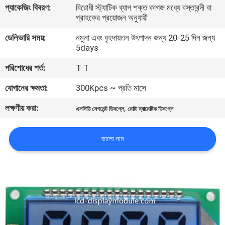
প্যাকেজিং বিবরণ:
বিরোধী স্ট্যাটিক ব্যাগ শক্ত কাগজ মধ্যে বস্তাবন্দী বা
গ্রাহকের প্রয়োজন অনুযায়ী
মান
ডেলিভারি সময়:
নমুনা এবং বৃহদায়তন উৎপাদন জন্য 20-25 দিন জন্য
নিয়ন্ত্রণ
5days
পরিশোধের শর্ত:
T T
আমাদের
যোগানের ক্ষমতা:
300Kpcs ~ প্রতি মাসে
সাথে
লক্ষণীয় করা:
,
যোগাযোগ
এলসিডি সেগমেন্ট ডিসপ্লে
মোটা ন্যামেটিক ডিসপ্লে
করুন
ভালো দাম
খবর
উদ্ধৃতির
জন্য