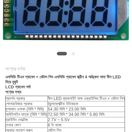
আবেদন
সাইট
ম্যাপ
গোপনীয়তা
নীতি
পণ্যের বর্ণনা
এলসিডি টিএন প্যানেল + মেটাল পিন এলসিডি প্যানেল স্ক্রীন 4 অঙ্কিত সাদা নীল LED
দিয়ে মুকুট
LCD প্যানেল পর্দা
পণ্যের তথ্য
প্রদর্শন প্রকার
নীল LED ব্যাকলাইট সঙ্গে এক্রাইলিক টিএন + মেটাল পিন
পোলারাইজার প্রকার
ট্রান্সফ্লেক্টিভ ইতিবাচক
দৃশ্যমান এলাকা (মিমি * মিমি)
54.30 মিমি * 23.00 মিমি
আউটলাইন মাত্রা (মিমি * মিমি)
72.50 মিমি * 34.00 মিমি * 5.80 মিমি
ড্রাইভিং ভোল্টেজ
2.7V ~ 5.5V
দেখার কোণ
6 টা বাজে
প্রকার সংযোগ করুন
মেটাল পিন