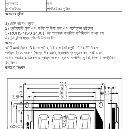
ব্যাকলাইট
সাদা
কাস্টমাইজড
কাস্টমাইজড গৃহীত
আমাদের সুবিধা
1) ছোট পরিমাণ গ্রহণ
2) প্রতিযোগী মূল্য এবং সংক্ষিপ্ত সীসা সময় এবং সর্বোত্তম পরিষেবা
3) ROHS / ISO 14001 এবং অন্যান্য সম্পর্কিত সার্টিফিকেট পাওয়া যায়
4) 24 ঘন্টার মধ্যে মেইলটি উত্তর দিন
আবেদন
অটাইঅলাইক্লিক, 3 ডি ও শাটার, মিটার ও ইন্সট্রুমেন্ট, টেলিকমিউনিকেশন,
গার্হস্থ্য বিদ্যুৎ সরঞ্জাম (গৃহস্থালীর যন্ত্র), জ্বালানি প্রস্তুতকারক, স্মার্ট ওয়াচ,
অফিস সরঞ্জাম, মেডিকেল ও স্বাস্থ্য সরঞ্জাম, ব্যবসা সম্পর্কিত সুবিধা, শিক্ষা ইলেকট্রনিক্স
ইত্যাদি।
রূপরেখা অঙ্কন