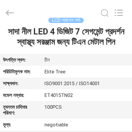
2026
Elite
Tree
Technology.
All
LCD প্যানেল পর্দা
Rights
Reserved.
সাদা নীল LED 4 ডিজিট 7 সেগমেন্ট প্রদর্শন
বাড়ি
স্বাস্থ্য সরঞ্জাম জন্য টিএন মেটাল পিন
পণ্য
উৎপত্তি স্থল:
চীন
ভিডিও
পরিচিতিমুলক নাম:
Elite Tree
সাক্ষ্যদান:
ISO9001:2015 / ISO14001
আমাদের
মডেল নম্বার:
ET4015TN02
সম্পর্কে
ন্যূনতম চাহিদার
100PCS
পরিমাণ:
কারখানা
মূল্য:
negotiable
ভ্রমণ