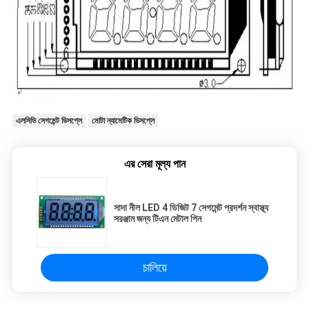
এলসিডি সেগমেন্ট ডিসপ্লে
মোটা ন্যামেটিক ডিসপ্লে
এর সেরা মূল্য পান
সাদা নীল LED 4 ডিজিট 7 সেগমেন্ট প্রদর্শন স্বাস্থ্য
সরঞ্জাম জন্য টিএন মেটাল পিন
চালিয়ে