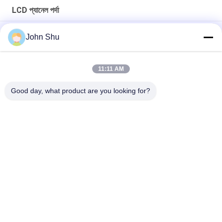
LCD প্যানেল পর্দা
স্ট্যান্ডার্ড COG 320 * 240 STN পিসিবি বোর্ড প্যানেল স্ক্রিন জন্য যন্ত্রপাতি জন্য
John Shu
পিন সংযোজক VA 7 সেগমেন্ট এলসিডি, গৃহস্থালী যন্ত্রপাতি নেতিবাচক এলসিডি সেগমেন্ট
প্রদর্শন
11:11 AM
কমলা রঙ LED এলসিডি প্যানেল স্ক্রিন কাস্টমাইজড FSTN সেগমেন্ট মনোকুম 3.3 ভি
Good day, what product are you looking for?
সব
TFT LCD প্রদর্শন মডিউল
COG LCD মডিউল
ডট ম্যাট্রিক্স LCD প্রদর্শন 
গ্রাফিক এলসিডি মডিউল
মডিউল
LCD প্রদর্শন মডিউল
TFT LCD স্ক্রিন