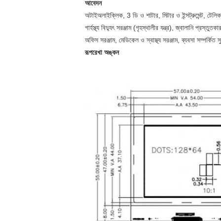
আবেদন
অটাইঅলাইক্লিক, 3 ডি ও শাটার, মিটার ও ইন্সট্রুমেন্ট, টেল
গার্হস্থ্য বিদ্যুৎ সরঞ্জাম (গৃহস্থালীর যন্ত্র), জ্বালানি প্রস্তুতকার
অফিস সরঞ্জাম, মেডিকেল ও স্বাস্থ্য সরঞ্জাম, ব্যবসা সম্পর্কিত স
রূপরেখা অঙ্কন