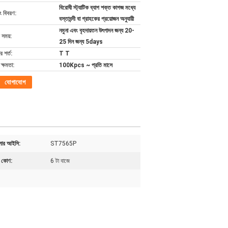
বিরোধী স্ট্যাটিক ব্যাগ শক্ত কাগজ মধ্যে
ং বিবরণ:
বস্তাবন্দী বা গ্রাহকের প্রয়োজন অনুযায়ী
নমুনা এবং বৃহদায়তন উৎপাদন জন্য 20-
 সময়:
25 দিন জন্য 5days
 শর্ত:
T T
ক্ষমতা:
100Kpcs ~ প্রতি মাসে
যোগাযোগ
োলার আইসি:
ST7565P
র কোণ:
6 টা বাজে