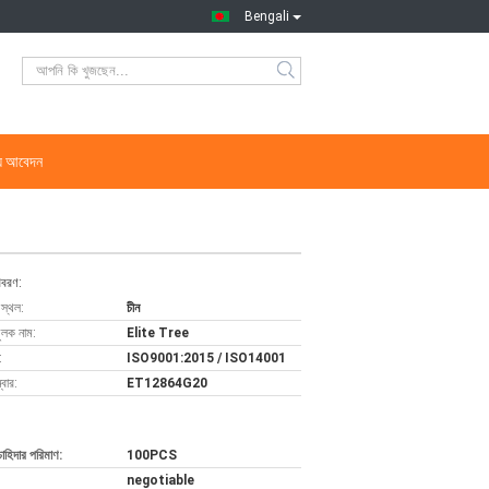
Bengali
্য আবেদন
িবরণ:
 স্থল:
চীন
ুলক নাম:
Elite Tree
:
ISO9001:2015 / ISO14001
বার:
ET12864G20
চাহিদার পরিমাণ:
100PCS
negotiable