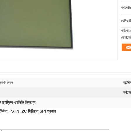
প্যাকেজি
ডেলিভারি
পরিশোধের
যোগানের 
ন স্ক্রিন
কন্ট্র
দর্শনে
 ম্যাট্রিক্স এলসিডি ডিসপ্লে
 মডিউল FSTN I2C সিরিয়াল SPI প্রকার