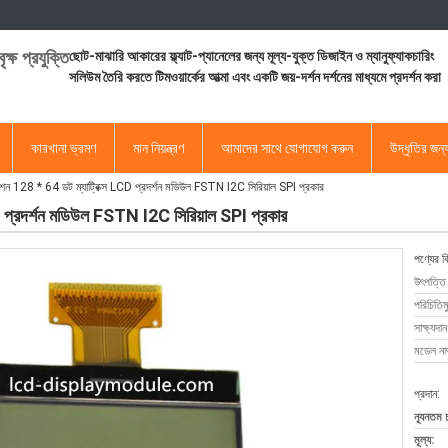
ৃক্ষ প্রযুক্তি
ছোট-মাঝারি আকারের ফ্ল্যাট-প্যানেলের জন্য মূল্য-যুক্ত ডিজাইন ও ম্যানুফ্যাকচারিং
সলিউম তৈরি করতে টিমওয়ার্কের আত্মা এবং একটি জয়-দর্শন দর্শনের মাধ্যমে প্রদর্শন করা
কারখানা ভ্রমণ
মান নিয়ন্ত্রণ
আমাদের সাথে যোগাযোগ করুন
উদ্ধৃতির জন
ন 128 * 64 ডট ম্যাট্রিক্স LCD প্রদর্শন মডিউল FSTN I2C সিরিয়াল SPI প্রকার
 প্রদর্শন মডিউল FSTN I2C সিরিয়াল SPI প্রকার
পণ্যের ব
উৎপত্তি
পরিচিতিম
সাক্ষ্যদান
মডেল নম্
প্রদান:
ন্যূনতম 
মূল্য: