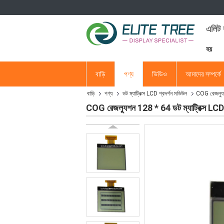
এলিট ব
হয়
বাড়ি
পণ্য
ভিডিও
আমাদের সম্পর্কে
বাড়ি
পণ্য
ডট ম্যাট্রিক্স LCD প্রদর্শন মডিউল
COG রেজল্যুশ
COG রেজল্যুশন 128 * 64 ডট ম্যাট্রিক্স LCD