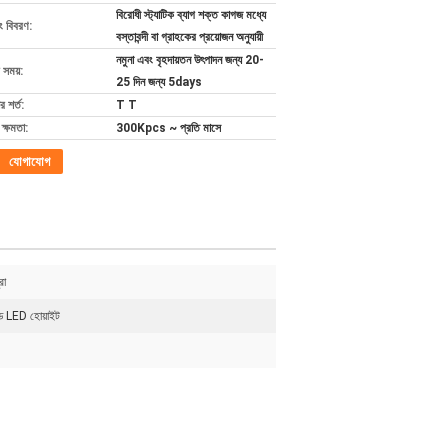
বিরোধী স্ট্যাটিক ব্যাগ শক্ত কাগজ মধ্যে
ং বিবরণ:
বস্তাবন্দী বা গ্রাহকের প্রয়োজন অনুযায়ী
নমুনা এবং বৃহদায়তন উৎপাদন জন্য 20-
 সময়:
25 দিন জন্য 5days
 শর্ত:
T T
ক্ষমতা:
300Kpcs ~ প্রতি মাসে
যোগাযোগ
রা
ড LED হোয়াইট