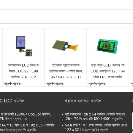
কাস্টমাইজড LCD ডিসপ্লে
ইতিবাচক ট্রান্সফ্লেকটিভ
হলুদ সবুজ LCD প্রদর্শন পর্দা
স্ক্রিন COG 92 * 198
গ্রাফিক কাস্টম এলসিডি স্ক্রিন,
COB রেজল্যুশন 128 * 64
গ্রাফিক STN 3.0V
96 * 64 FSTN LCD
শাটার FPC সংযোগকারীর
ড্রাইভিং ভোল্টেজ
মডিউল
জন্য
প্রদর্শন প্রকার:
প্রদর্শন প্রকার:
প্রদর্শন প্রকার:
প্
COG STN LCD প্রদর্শন স্ক্রিন
COG FSTN LCD প্রদর্শন
কং STN LCD প্রদর্শন স্ক্রিন
C
পোলারাইজার প্রকার:
স্ক্রিন
পোলারাইজার প্রকার:
প
G LCD মডিউল
গ্রাফিক এলসিডি মডিউল
ট্রান্সফ্লেক্টিভ ইতিবাচক
পোলারাইজার প্রকার:
ইতিবাচক ট্রান্সফ্লেক্টিভ
ইত
কন্ট্রোলার আইসি:
ইতিবাচক ট্রান্সফ্লেক্টিভ
কন্ট্রোলার আইসি:
ক
ST7567
কন্ট্রোলার আইসি:
ST7565P
S
 সংযোগকারী 128X64 Cog Lcd মডিউল,
মাল্টি ল্যানজেজ 128 x 64 গ্রাফিক এলসিডি ডিসপ্লে
N চিপ অন গ্লাস Lcd
-20 ~ 70 সি অপারেটিং ISO 14001 অনুমোদিত
Connector:
ST7565P
Backlight:
B
িয় 66 * 16 মিমি 5.0 ই 192 x 36 এলজিইডি
FPC
Connector:
54.8 মিমি * 19.1 মিমি কাস্টম এলসিডি মডিউল দেখার
হলুদ সবুজ LED
স
জার্সের জন্য গৃহস্থালী যন্ত্রপাতি
122 x 32 ইতিবাচক গ্রাফিক প্রদর্শন
এফপিসি 19 পিন 0.5 পিচ