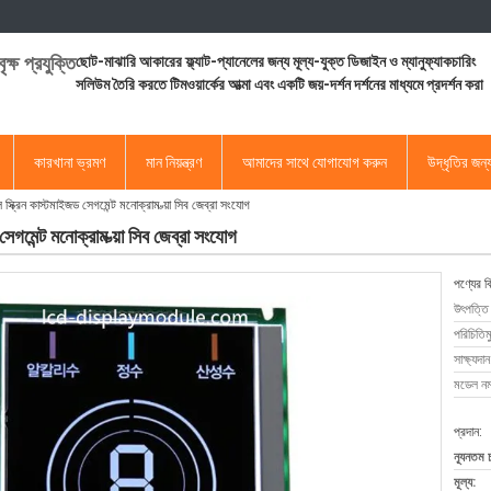
ৃক্ষ প্রযুক্তি
ছোট-মাঝারি আকারের ফ্ল্যাট-প্যানেলের জন্য মূল্য-যুক্ত ডিজাইন ও ম্যানুফ্যাকচারিং
সলিউম তৈরি করতে টিমওয়ার্কের আত্মা এবং একটি জয়-দর্শন দর্শনের মাধ্যমে প্রদর্শন করা
কারখানা ভ্রমণ
মান নিয়ন্ত্রণ
আমাদের সাথে যোগাযোগ করুন
উদ্ধৃতির জন
 স্ক্রিন কাস্টমাইজড সেগমেন্ট মনোক্রাম ভ্য়া সিব জেব্রা সংযোগ
েগমেন্ট মনোক্রাম ভ্য়া সিব জেব্রা সংযোগ
পণ্যের ব
উৎপত্তি
পরিচিতিম
সাক্ষ্যদান
মডেল নম্
প্রদান:
ন্যূনতম 
মূল্য: