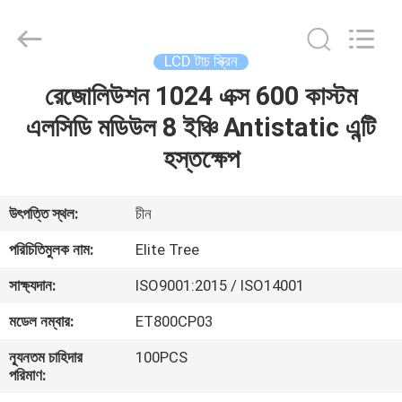
2026
Elite
Tree
Technology.
All
LCD টাচ স্ক্রিন
Rights
Reserved.
রেজোলিউশন 1024 এক্স 600 কাস্টম
বাড়ি
এলসিডি মডিউল 8 ইঞ্চি Antistatic এন্টি
পণ্য
হস্তক্ষেপ
ভিডিও
উৎপত্তি স্থল:
চীন
পরিচিতিমুলক নাম:
Elite Tree
আমাদের
সাক্ষ্যদান:
ISO9001:2015 / ISO14001
সম্পর্কে
মডেল নম্বার:
ET800CP03
কারখানা
ন্যূনতম চাহিদার
100PCS
পরিমাণ:
ভ্রমণ