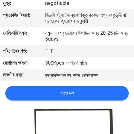
মূল্য:
negotiable
মান
প্যাকেজিং বিবরণ:
বিরোধী স্ট্যাটিক ব্যাগ শক্ত কাগজ মধ্যে বস্তাবন্দী বা
গ্রাহকের প্রয়োজন অনুযায়ী
নিয়ন্ত্রণ
ডেলিভারি সময়:
নমুনা এবং বৃহদায়তন উৎপাদন জন্য 20-25 দিন জন্য
5days
আমাদের
পরিশোধের শর্ত:
T T
সাথে
যোগানের ক্ষমতা:
300Kpcs ~ প্রতি মাসে
যোগাযোগ
লক্ষণীয় করা:
,
করুন
ক্যাপ্যাসিটিক স্পর্শ পর্দা
কাস্টম এলসিডি মডিউল
ভালো দাম
খবর
উদ্ধৃতির
জন্য