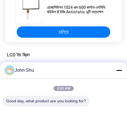
রেজোলিউশন 1024 এক্স 600 কাস্টম এলসিডি
মডিউল 8 ইঞ্চি Antistatic এন্টি হস্তক্ষেপ
চালিয়ে
LCD টাচ স্ক্রিন
স্মার্ট হোম বিল্ডিং ইন্টারকমের জন্য FPC সংযোগকারী 10.1 ইঞ্চি LCD টাচ স্ক্রিন
John Shu
ট্রান্সপারেন্ট জিপিএস টাচ স্ক্রিন মডিউল, আইআইসি ইন্টারফেস 8 ইঙ্ক এলসিডি ডিসপ্লে
মডিউল
2:02 AM
I2C ইন্টারফেস নিরাপত্তা ডিভাইসের সাথে ক্যাপিটাল সাত ইঞ্চি LCD টাচ স্ক্রিন
Good day, what product are you looking for?
সব