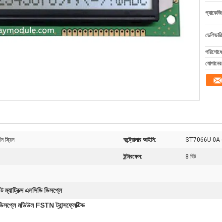
প্যাকেজি
ডেলিভারি
পরিশোধের
যোগানের 
স্ক্রিন
কন্ট্রোলার আইসি:
ST7066U-0A (ইং
ইন্টারফেস:
8 বিট
ট ম্যাট্রিক্স এলসিডি ডিসপ্লে
ডিসপ্লে মডিউল FSTN ট্রান্সফ্লেক্টিভ