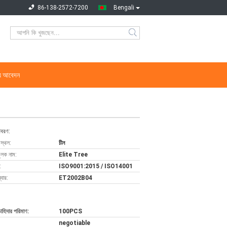
86-138-2572-7200
Bengali
্য আবেদন
িবরণ:
 স্থল:
চীন
ুলক নাম:
Elite Tree
:
ISO9001:2015 / ISO14001
বার:
ET2002B04
চাহিদার পরিমাণ:
100PCS
negotiable