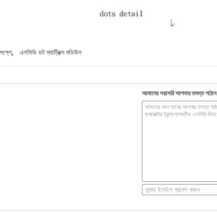
,
িসপ্লে
এলসিডি ডট ম্যাট্রিক্স মডিউল
আমাদের সরাসরি আপনার তদন্ত পাঠান