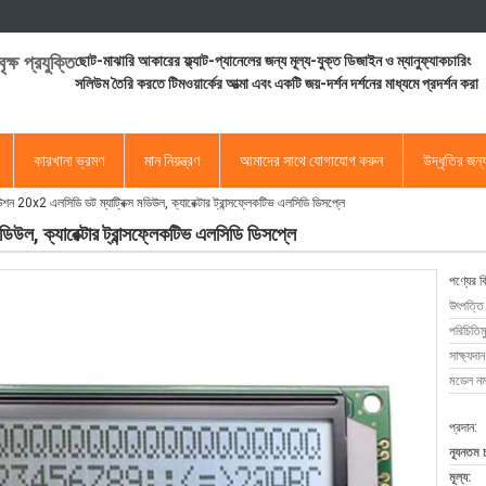
ৃক্ষ প্রযুক্তি
ছোট-মাঝারি আকারের ফ্ল্যাট-প্যানেলের জন্য মূল্য-যুক্ত ডিজাইন ও ম্যানুফ্যাকচারিং
সলিউম তৈরি করতে টিমওয়ার্কের আত্মা এবং একটি জয়-দর্শন দর্শনের মাধ্যমে প্রদর্শন করা
কারখানা ভ্রমণ
মান নিয়ন্ত্রণ
আমাদের সাথে যোগাযোগ করুন
উদ্ধৃতির জন
 20x2 এলসিডি ডট ম্যাট্রিক্স মডিউল, ক্যারেক্টার ট্রান্সফ্লেকটিভ এলসিডি ডিসপ্লে
ল, ক্যারেক্টার ট্রান্সফ্লেকটিভ এলসিডি ডিসপ্লে
পণ্যের ব
উৎপত্তি
পরিচিতিম
সাক্ষ্যদান
মডেল নম্
প্রদান:
ন্যূনতম 
মূল্য: