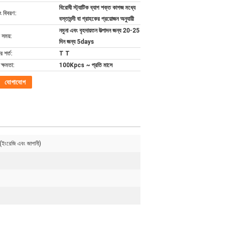
বিরোধী স্ট্যাটিক ব্যাগ শক্ত কাগজ মধ্যে
ং বিবরণ:
বস্তাবন্দী বা গ্রাহকের প্রয়োজন অনুযায়ী
নমুনা এবং বৃহদায়তন উত্পাদন জন্য 20-25
 সময়:
দিন জন্য 5days
 শর্ত:
T T
ক্ষমতা:
100Kpcs ~ প্রতি মাসে
যোগাযোগ
রেজি এবং জাপানী)