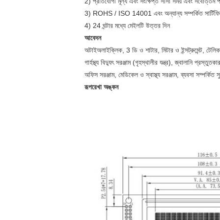
2) প্রতিযোগী মূল্য এবং সংক্ষিপ্ত সীসা সময় এবং সর্বোত্তম 
3) ROHS / ISO 14001 এবং অন্যান্য সম্পর্কিত সার্টিফিকে
4) 24 ঘন্টার মধ্যে মেইলটি উত্তর দিন
আবেদন
অটাইঅলাইক্লিক, 3 ডি ও শাটার, মিটার ও ইন্সট্রুমেন্ট, টেল
গার্হস্থ্য বিদ্যুৎ সরঞ্জাম (গৃহস্থালীর যন্ত্র), জ্বালানি প্রস্তুতকার
অফিস সরঞ্জাম, মেডিকেল ও স্বাস্থ্য সরঞ্জাম, ব্যবসা সম্পর্কিত স
রূপরেখা অঙ্কন