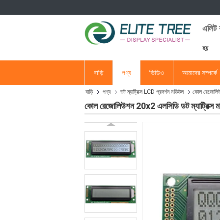
এলিট ব
হয়
বাড়ি
পণ্য
ভিডিও
আমাদের সম্পর্কে
বাড়ি
পণ্য
ডট ম্যাট্রিক্স LCD প্রদর্শন মডিউল
কোল রেজোলিউশন
কোল রেজোলিউশন 20x2 এলসিডি ডট ম্যাট্রিক্স মডিউ