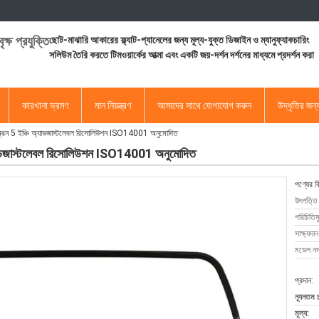
ৃক্ষ প্রযুক্তি
ছোট-মাঝারি আকারের ফ্ল্যাট-প্যানেলের জন্য মূল্য-যুক্ত ডিজাইন ও ম্যানুফ্যাকচারিং
সলিউম তৈরি করতে টিমওয়ার্কের আত্মা এবং একটি জয়-দর্শন দর্শনের মাধ্যমে প্রদর্শন করা
কারখানা ভ্রমণ
মান নিয়ন্ত্রণ
আমাদের সাথে যোগাযোগ করুন
উদ্ধৃতির জন
 স্ক্রিন 5 ইঞ্চি অ্যাডজাস্টলেবল রিসোলিউশন ISO14001 অনুমোদিত
ি অ্যাডজাস্টলেবল রিসোলিউশন ISO14001 অনুমোদিত
পণ্যের ব
উৎপত্তি
পরিচিতিম
সাক্ষ্যদান
মডেল নম্
প্রদান:
ন্যূনতম 
মূল্য: