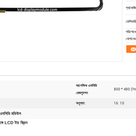
প্যাকেজি
ডেলিভারি
পরিশোধের
যোগানের 
আপেক্ষিক এলসিডি
800 * 480 (নিয়
রেজল্যুশন:
অনুপাত:
16: 10
 এলসিডি মডিউল
্গে LCD টাচ স্ক্রিন