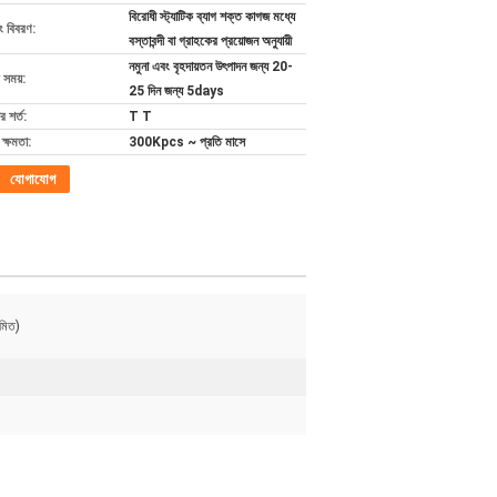
বিরোধী স্ট্যাটিক ব্যাগ শক্ত কাগজ মধ্যে
ং বিবরণ:
বস্তাবন্দী বা গ্রাহকের প্রয়োজন অনুযায়ী
নমুনা এবং বৃহদায়তন উৎপাদন জন্য 20-
 সময়:
25 দিন জন্য 5days
 শর্ত:
T T
ক্ষমতা:
300Kpcs ~ প্রতি মাসে
যোগাযোগ
মিত)