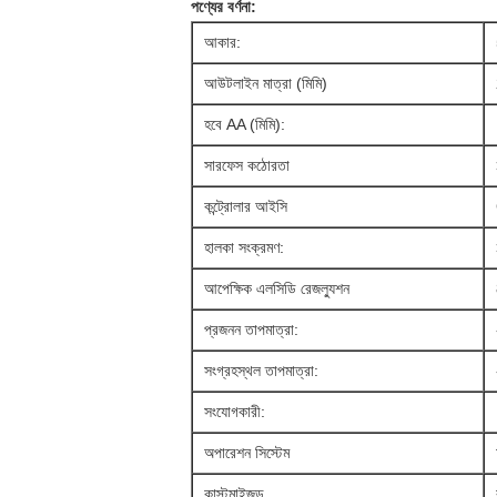
পণ্যের বর্ণনা:
আকার:
আউটলাইন মাত্রা (মিমি)
হবে AA (মিমি):
সারফেস কঠোরতা
কন্ট্রোলার আইসি
হালকা সংক্রমণ:
আপেক্ষিক এলসিডি রেজল্যুশন
প্রজনন তাপমাত্রা:
সংগ্রহস্থল তাপমাত্রা:
সংযোগকারী:
অপারেশন সিস্টেম
কাস্টমাইজড