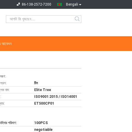
86-138-2572-7200
Bengali
্য আবেদন
িবরণ:
 স্থল:
চীন
ুলক নাম:
Elite Tree
:
ISO9001:2015 / ISO14001
বার:
ET500CP01
চাহিদার পরিমাণ:
100PCS
negotiable