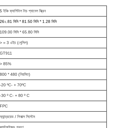
5 ইঞ্চি ক্যাপিটাল টাচ প্যানেল স্ক্রিন
26২.81 মিমি * 81.50 মিমি * 1.28 মিমি
109.00 মিমি * 65.80 মিমি
> = 3 এইচ (পেন্সিল)
GT911
> 85%
800 * 480 (নিয়মিত)
-20 ºC- + 70ºC
-30 º C- + 80 º C
FPC
অ্যান্ড্রয়েড / লিনাক্স সিস্টেম
কাস্টমাইজড গ্রহণ