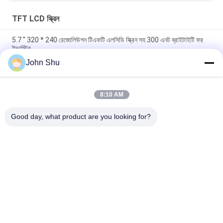
TFT LCD স্ক্রিন
5.7 '' 320 * 240 রেজোলিউশন টিএফটি এলসিডি স্ক্রিন সহ 300 এনট ব্রাইটাইটি ফর
ইন্ডাস্ট্রি
John Shu
16 বিট এমপিयू ২40 * 320 ২4 টেরাফট ​​স্ক্রিন, কিউভিএ আইপিএস প্যানেলের সম্পূর্ণ
দেখার টিএফএফটি টাচ স্ক্রিন
8:10 AM
LVDS ইন্টারফেস আইপিএস TFT এলসিডি স্ক্রিন 6.86 ইঞ্চি 480 * 12800 ঐচ্ছিক
CTP সঙ্গে
Good day, what product are you looking for?
সব
TFT LCD প্রদর্শন মডিউল
COG LCD মডিউল
ডট ম্যাট্রিক্স LCD প্রদর্শন 
গ্রাফিক এলসিডি মডিউল
মডিউল