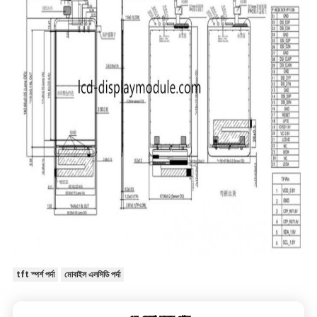
tft স্পর্শ পর্দা
মোবাইল এলসিডি পর্দা