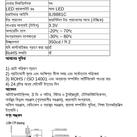
দেখার দিকনির্দেশনা
সব
LED ব্যাকলাইট রঙ
সাদা LED
ড্রাইভার আইসি
ILI9881C
টাচ প্যানেল
ক্যাপিটাল টাচ প্যানেলের সাথে (ঐচ্ছিক)
পাওয়ার সাপ্লাই (টাইপ)
3.3V
অপারেটিং তাপ
-20ºc ~ 70ºc
সংগ্রহস্থল তাপমাত্রা
-30ºc ~ 80ºc
উজ্জ্বলতা
350cd / মি 2
যদি কাস্টমাইজড গ্রহণ করা হয়
হাঁ
RoHS সম্মতি
হাঁ
আমাদের সুবিধা
1) ছোট পরিমাণ গ্রহণ
2) প্রতিযোগী মূল্য এবং সংক্ষিপ্ত সীসা সময় এবং সর্বোত্তম পরিষেবা
3) ROHS / ISO 14001 এবং অন্যান্য সম্পর্কিত সার্টিফিকেট পাওয়া যায়
4) 24 ঘন্টার মধ্যে মেইলটি উত্তর দিন
আবেদন
অটাইঅলাইক্লিক, 3 ডি ও শাটার, মিটার ও ইন্সট্রুমেন্ট, টেলিকমিউনিকেশন,
গার্হস্থ্য বিদ্যুৎ সরঞ্জাম (গৃহস্থালীর সরঞ্জাম), জ্বালানি সংগ্রাহক,
অফিস সরঞ্জাম, মেডিকেল ও স্বাস্থ্য সরঞ্জাম, ব্যবসা সম্পর্কিত সুবিধা, শিক্ষা ইলেকট্রনিক্স
ইত্যাদি।
পণ্য অঙ্কন