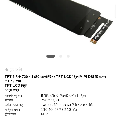
আবেদন
সাইট
ম্যাপ
গোপনীয়তা
নীতি
পণ্যের বর্ণনা
TFT 5 ইঞ্চি 720 * 1২80 রেজোলিউশন TFT LCD স্ক্রিন MIPI DSI ইন্টারফেস
CTP ↵ সঙ্গে
TFT LCD স্ক্রিন
পণ্যের তথ্য
প্রদর্শন প্রকার
5 ইঞ্চি এইচডি টিএফটি এলসিডি স্ক্রিন
সমাধান
720 * 1২80
আউটলাইন মাত্রা
140.66 মিমি * 68.60 মিমি * 2.87 মিমি
সক্রিয় এলাকা
110.40 মিমি * 62.10 মিমি
ইন্টারফেস
MIPI