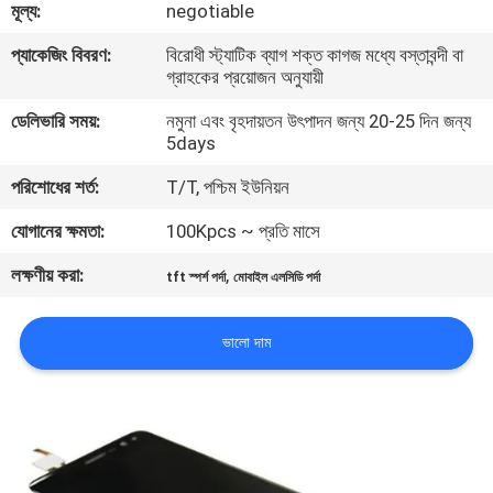
মূল্য:
negotiable
মান
প্যাকেজিং বিবরণ:
বিরোধী স্ট্যাটিক ব্যাগ শক্ত কাগজ মধ্যে বস্তাবন্দী বা
গ্রাহকের প্রয়োজন অনুযায়ী
নিয়ন্ত্রণ
ডেলিভারি সময়:
নমুনা এবং বৃহদায়তন উৎপাদন জন্য 20-25 দিন জন্য
5days
আমাদের
পরিশোধের শর্ত:
T/T, পশ্চিম ইউনিয়ন
সাথে
যোগানের ক্ষমতা:
100Kpcs ~ প্রতি মাসে
যোগাযোগ
লক্ষণীয় করা:
,
করুন
tft স্পর্শ পর্দা
মোবাইল এলসিডি পর্দা
ভালো দাম
খবর
উদ্ধৃতির
জন্য