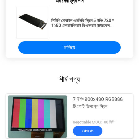
এর সেরা মূল্য পান
সিটিপি মোবাইল এলসিডি স্ক্রিন 5 ইঞ্চি 720 *
1২80 এমআইপিআই ডিএসআই ইন্টারফেস
অটোইএইচক্রিকের জন্য
চালিয়ে
শীর্ষ পণ্য
7 ইঞ্চি 800x480 RGB888
টিএফটি ডিসপ্লে স্ক্রিন
negotiable MOQ:100 পিসি
যোগাযোগ