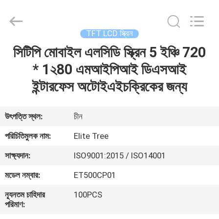
2026
Elite
Tree
Technology.
All
TFT LCD স্ক্রিন
Rights
Reserved.
সিটিপি মোবাইল এলসিডি স্ক্রিন 5 ইঞ্চি 720
বাড়ি
* 1২80 এমআইপিআই ডিএসআই
পণ্য
ইন্টারফেস অটোইএইচক্রিকের জন্য
ভিডিও
উৎপত্তি স্থল:
চীন
পরিচিতিমুলক নাম:
Elite Tree
আমাদের
সাক্ষ্যদান:
ISO9001:2015 / ISO14001
সম্পর্কে
মডেল নম্বার:
ET500CP01
কারখানা
ন্যূনতম চাহিদার
100PCS
পরিমাণ:
ভ্রমণ