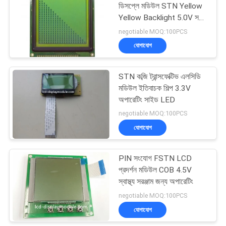
ডিসপ্লে মডিউল STN Yellow
Yellow Backlight 5.0V সহ
20
দেখানো হচ্ছে
negotiable MOQ:100PCS
যোগাযোগ
LCD প্রদর্শন স্ক্রিন
STN কব্জি ট্রান্সফেক্টিভ এলসিডি
মডিউল ইতিবাচক শিল্প 3.3V
অপারেটিং সাইড LED
negotiable MOQ:100PCS
যোগাযোগ
9
PIN সংযোগ FSTN LCD
TFT এলসিডি মনিটর
প্রদর্শন মডিউল COB 4.5V
স্বাস্থ্য সরঞ্জাম জন্য অপারেটিং
negotiable MOQ:100PCS
যোগাযোগ