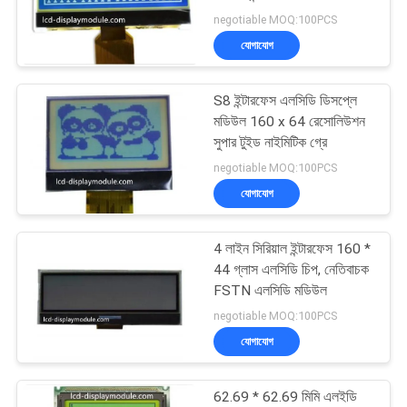
আবেদন
গ্রাফিক মডিউল
negotiable MOQ:100PCS
যোগাযোগ
সাইট
21
ম্যাপ
S8 ইন্টারফেস এলসিডি ডিসপ্লে
LCD প্রদর্শন মডিউল
মডিউল 160 x 64 রেসোলিউশন
সুপার টুইড নাইমিটিক গ্রে
গোপনীয়তা
negotiable MOQ:100PCS
নীতি
যোগাযোগ
4 লাইন সিরিয়াল ইন্টারফেস 160 *
23
44 গ্লাস এলসিডি চিপ, নেতিবাচক
FSTN এলসিডি মডিউল
TFT LCD স্ক্রিন
negotiable MOQ:100PCS
যোগাযোগ
62.69 * 62.69 মিমি এলইডি