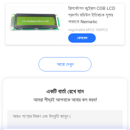
শিল্পকৌশল কন্ট্রোল COB LCD
20
প্রদর্শন মডিউল ইতিবাচক সুপার
পাকানো Nematic
LCD প্যানেল পর্দা
negotiable MOQ:100PCS
যোগাযোগ
আরো দেখুন
11
LCD টাচ স্ক্রিন
একটি বার্তা রেখে যান
আমরা শীঘ্রই আপনাকে আবার কল করব!