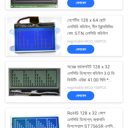
যোগাযোগ
মান
নেগেটিভ 128 x 64 ছোট
নিয়ন্ত্রণ
24
এলসিডি মডিউল, নীল ট্রান্সমিমিভ
কোং STN এলসিডি মডিউল
গ্রাফিক এলসিডি মডিউল
আমাদের
negotiable MOQ:100PCS
যোগাযোগ
সাথে
যোগাযোগ
অরেঞ্জ ব্যাকলাইট 128 x 32
করুন
এলসিডি ডিসপ্লে মডিউল 3.0 ভি
ভিউটিং এরিয়া 41.00 মিমি *
20
15.00 মিমি
negotiable MOQ:100PCS
খবর
ডট ম্যাট্রিক্স LCD প্রদর্শন
যোগাযোগ
মডিউল
উদ্ধৃতির
RoHS 128 x 32 কোগ
জন্য
এলসিডি ডিসপ্লে, জ্বালানি
ডিসপেনসন্স ST7565R এলসিডি