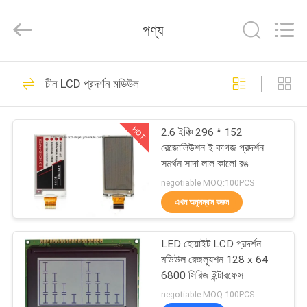
2026
Elite
Tree
পণ্য
Technology.
All
Rights
Reserved.
বাড়ি
37
চীন LCD প্রদর্শন মডিউল
TFT LCD প্রদর্শন মডিউল
পণ্য
HOT
2.6 ইঞ্চি 296 * 152
রেজোলিউশন ই কাগজ প্রদর্শন
ভিডিও
সমর্থন সাদা লাল কালো রঙ
negotiable MOQ:100PCS
আমাদের
এখন অনুসন্ধান করুন
26
সম্পর্কে
LED হোয়াইট LCD প্রদর্শন
COG LCD মডিউল
মডিউল রেজল্যুশন 128 x 64
কারখানা
6800 সিরিজ ইন্টারফেস
ভ্রমণ
negotiable MOQ:100PCS